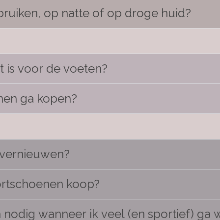
ruiken, op natte of op droge huid?
t is voor de voeten?
enen ga kopen?
 vernieuwen?
portschoenen koop?
 nodig wanneer ik veel (en sportief) ga