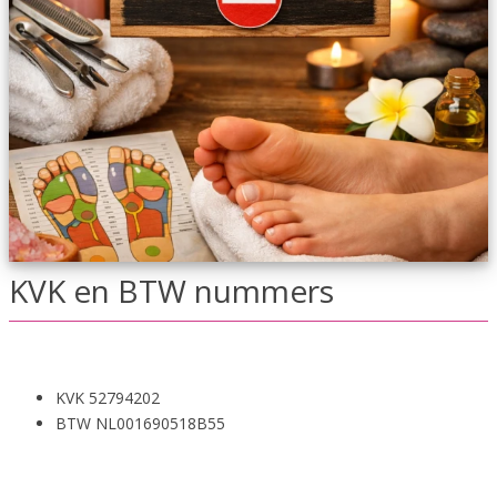
KVK en BTW nummers
KVK 52794202
BTW NL001690518B55